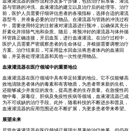
血液灌流器的操作流程涉及多个步骤，包括治疗前准备、灌流
器与管路的冲洗、血液灌流的建立以及治疗后的处理等。治疗
前，医护人员需要仔细评估患者的各项指标，选择合适的灌流
器型号，并准备必要的治疗物品。在灌流器与管路的冲洗过程
中，需要使用特定的注射液对灌流器进行预冲，以确保其充分
肝素化并排除气泡和杂质。随后，将预冲好的灌流器与体外循
环管路正确连接，开启血泵，进行血液灌流。在治疗过程中，
医护人员需要严密观察患者的生命体征，并根据需要调整治疗
方案。治疗结束后，可采用盐水回血法将患者体内的血液回
输，并妥善处理灌流器和其他一次性使用物品。
血液灌流器在医疗领域中的重要地位
血液灌流器在医疗领域中具有举足轻重的地位。它不仅能够高
效地清除患者体内的毒素和有害物质，为患者带来新的生机，
还能够减少并发症的发生，提高患者的生存质量。在急慢性药
物中毒、尿毒症、肝病及免疫性疾病等领域，血液灌流器已成
为不可或缺的治疗手段。此外，随着科技的不断进步和普及，
血液灌流器的应用范围还在不断扩展，为更多患者带来希望。
展望未来
尽管血液灌流器在医疗领域已展现出显著的治疗效果，但仍存